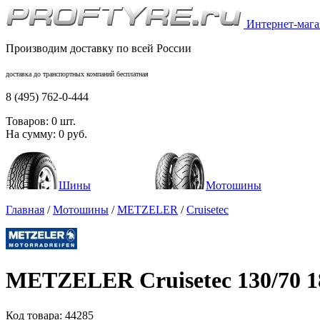
Интернет-магаз
Производим доставку по всей России
доставка до транспортных компаний бесплатная
8 (495) 762-0-444
Товаров:
0
шт.
На сумму:
0
руб.
Шины
Мотошины
Главная
/
Мотошины
/
METZELER
/
Cruisetec
METZELER Cruisetec 130/70 1
Код товара:
44285