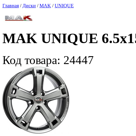
Главная
/
Диски
/
MAK
/
UNIQUE
MAK UNIQUE 6.5x15
Код товара:
24447