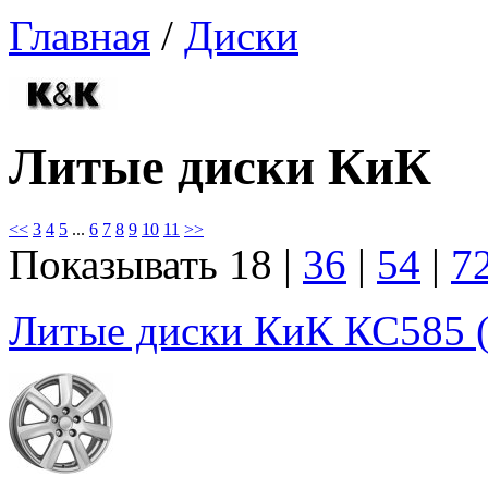
Главная
/
Диски
Литые диски КиК
<<
3
4
5
...
6
7
8
9
10
11
>>
Показывать
18
|
36
|
54
|
7
Литые диски КиК КС585 (