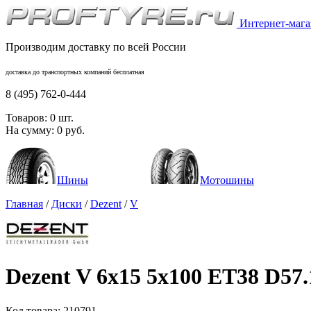
Интернет-магаз
Производим доставку по всей России
доставка до транспортных компаний бесплатная
8 (495) 762-0-444
Товаров:
0
шт.
На сумму:
0
руб.
Шины
Мотошины
Главная
/
Диски
/
Dezent
/
V
Dezent V 6x15 5x100 ET38 D57.
Код товара:
210791